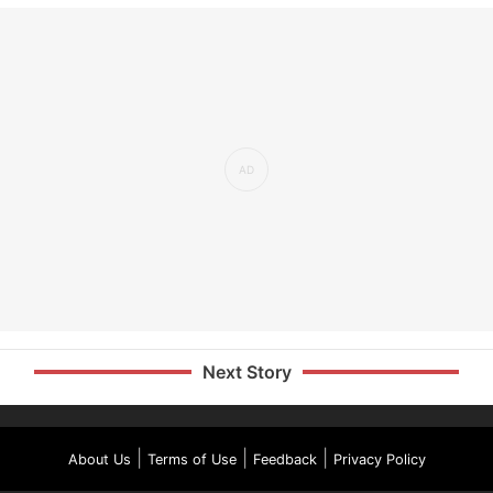
Next Story
|
|
|
About Us
Terms of Use
Feedback
Privacy Policy