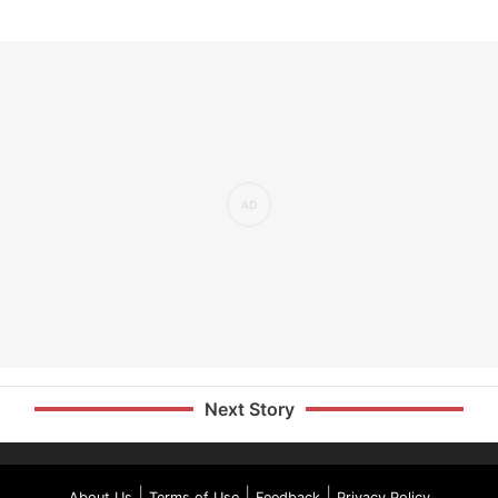
Next Story
|
|
|
About Us
Terms of Use
Feedback
Privacy Policy