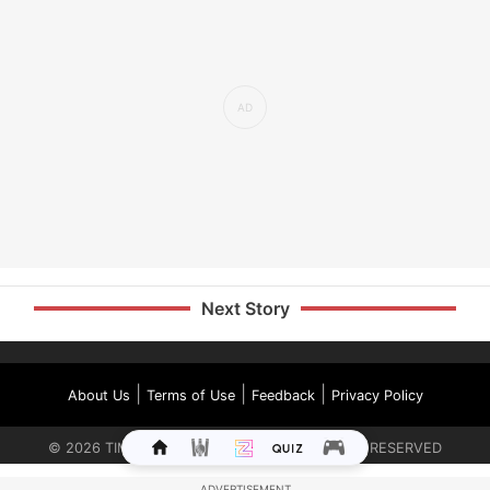
Next Story
|
|
|
About Us
Terms of Use
Feedback
Privacy Policy
©
2026
TIMES INTERNET LIMITED. ALL RIGHTS RESERVED