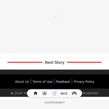
Next Story
|
|
|
About Us
Terms of Use
Feedback
Privacy Policy
©
2026
TIMES INTERNET LIMITED. ALL RIGHTS RESERVED