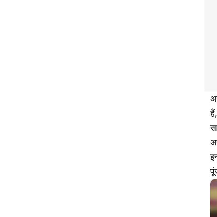
अ
है
सा
अ
इन
पू