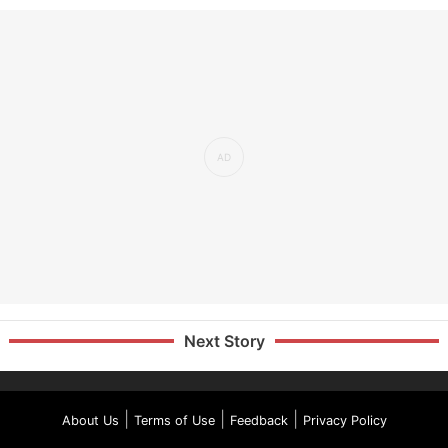
Next Story
|
|
|
About Us
Terms of Use
Feedback
Privacy Policy