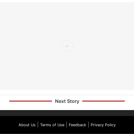
Next Story
|
|
|
About Us
Terms of Use
Feedback
Privacy Policy