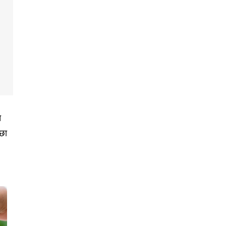
े
्छा