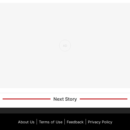
Next Story
|
|
|
About Us
Terms of Use
Feedback
Privacy Policy