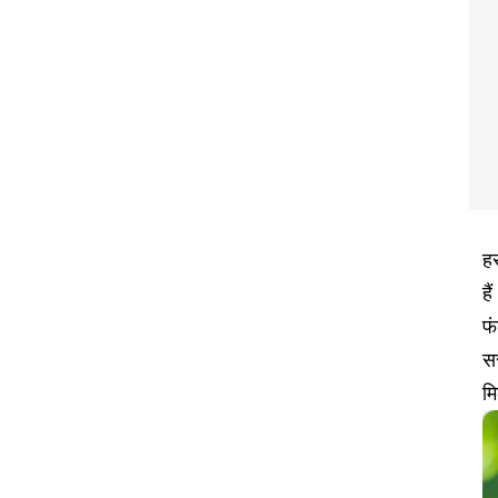
हर
है
फं
सर
म