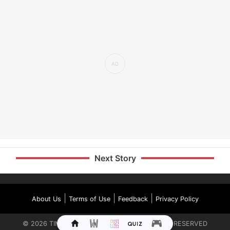
Next Story
|
|
|
About Us
Terms of Use
Feedback
Privacy Policy
©
2026
TIMES INTERNET LIMITED. ALL RIGHTS RESERVED