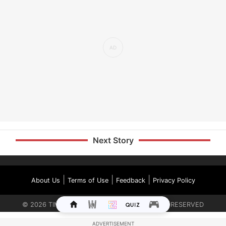
Next Story
|
|
|
About Us
Terms of Use
Feedback
Privacy Policy
©
2026
TIMES INTERNET LIMITED. ALL RIGHTS RESERVED