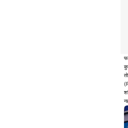
फर
कु
तो
(R
श
नह