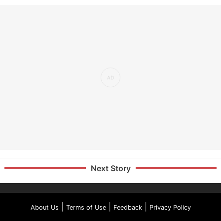
Next Story
|
|
|
About Us
Terms of Use
Feedback
Privacy Policy