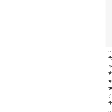
आज
हि
का
से
भ
क
ले
रि
आर