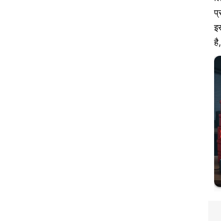
प्
इस
है