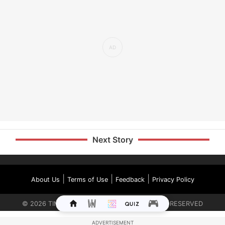
Next Story
|
|
|
About Us
Terms of Use
Feedback
Privacy Policy
©
2026
TIMES INTERNET LIMITED. ALL RIGHTS RESERVED