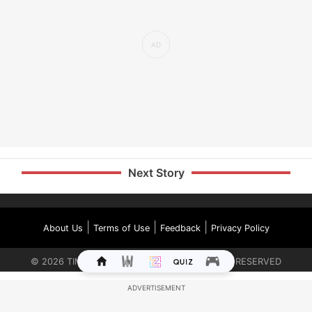
Next Story
|
|
|
About Us
Terms of Use
Feedback
Privacy Policy
©
2026
TIMES INTERNET LIMITED. ALL RIGHTS RESERVED