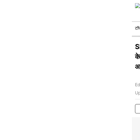
टॉ
S
के
आ
Ed
Up