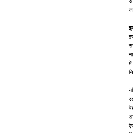
स
ज
इ
इस
सर
न
मे
नि
यद
र
बे
आप
ऐस