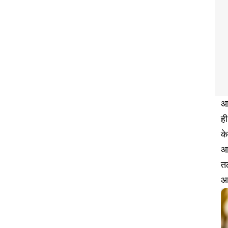
आज
ही
क
आ
तल
आ