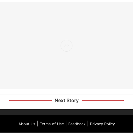
Next Story
|
|
|
About Us
Terms of Use
Feedback
Privacy Policy