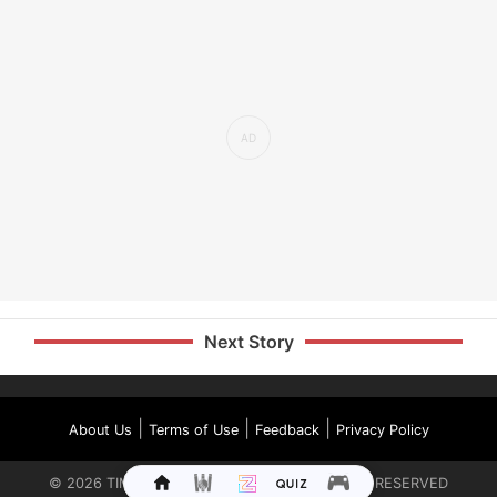
Next Story
|
|
|
About Us
Terms of Use
Feedback
Privacy Policy
©
2026
TIMES INTERNET LIMITED. ALL RIGHTS RESERVED