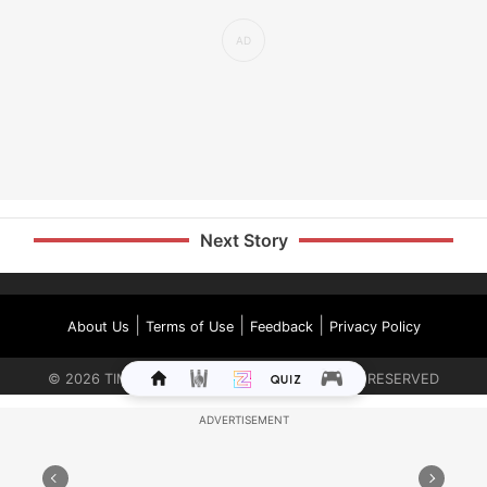
Next Story
|
|
|
About Us
Terms of Use
Feedback
Privacy Policy
©
2026
TIMES INTERNET LIMITED. ALL RIGHTS RESERVED