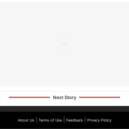
Next Story
|
|
|
About Us
Terms of Use
Feedback
Privacy Policy