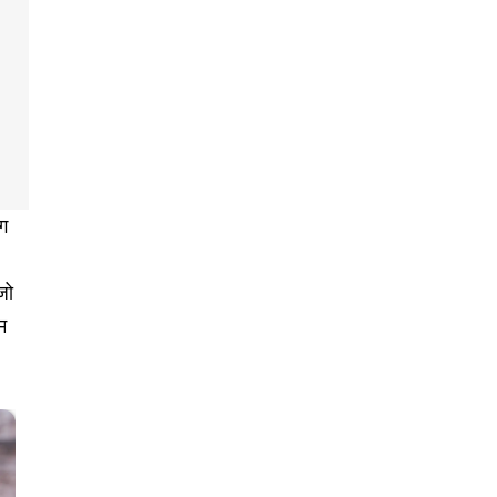
ाग
जो
म