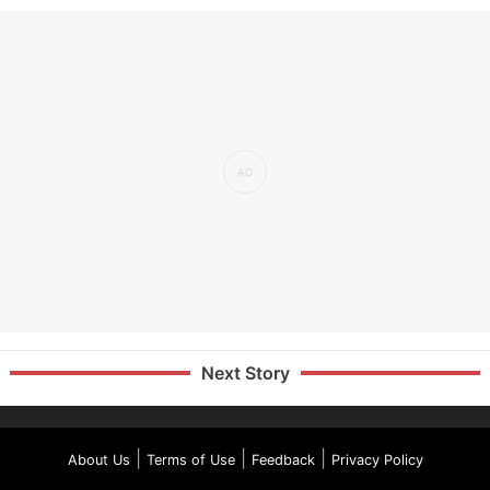
Next Story
|
|
|
About Us
Terms of Use
Feedback
Privacy Policy