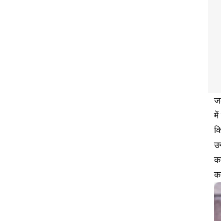
जब
मे
कि
उन
का
कई