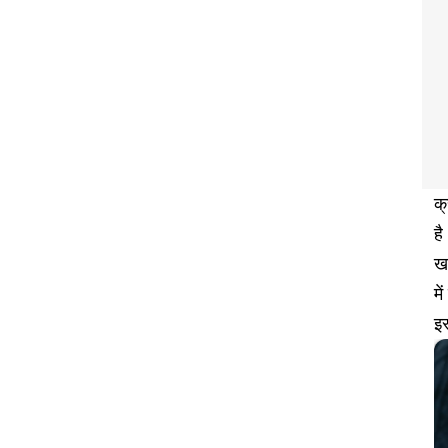
क्
ह
खर
मे
इस