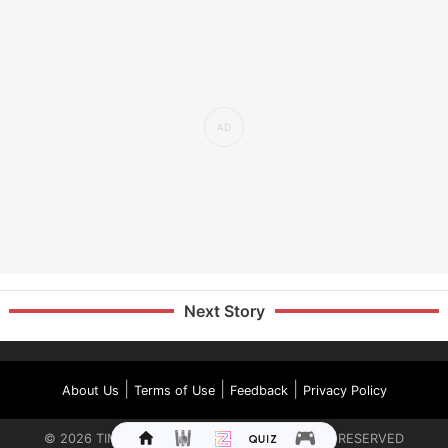
Next Story
|
|
|
About Us
Terms of Use
Feedback
Privacy Policy
©
2026
TIMES INTERNET LIMITED. ALL RIGHTS RESERVED