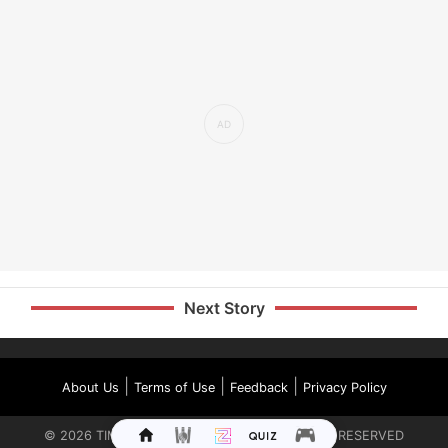
Next Story
|
|
|
About Us
Terms of Use
Feedback
Privacy Policy
©
2026
TIMES INTERNET LIMITED. ALL RIGHTS RESERVED