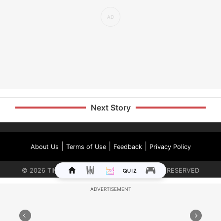
Next Story
|
|
|
About Us
Terms of Use
Feedback
Privacy Policy
©
2026
TIMES INTERNET LIMITED. ALL RIGHTS RESERVED