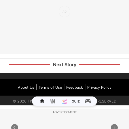
Next Story
|
|
|
About Us
Terms of Use
Feedback
Privacy Policy
©
2026
TIMES INTERNET LIMITED. ALL RIGHTS RESERVED