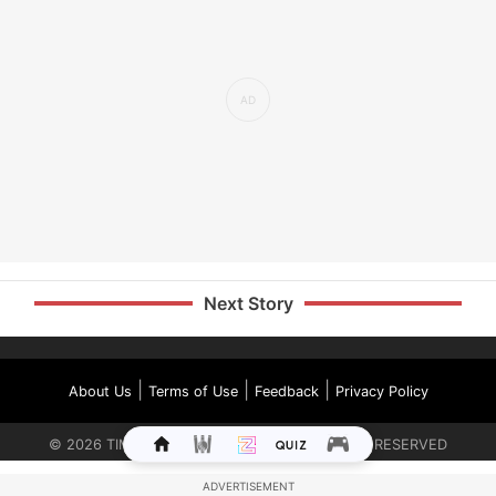
Next Story
|
|
|
About Us
Terms of Use
Feedback
Privacy Policy
©
2026
TIMES INTERNET LIMITED. ALL RIGHTS RESERVED