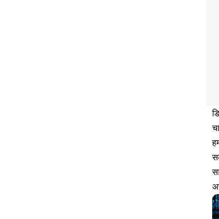
डि
चा
हम
सक
सा
अ