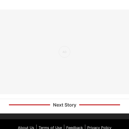
Next Story
|
|
|
About Us
Terms of Use
Feedback
Privacy Policy