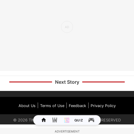
Next Story
|
|
|
About Us
Terms of Use
Feedback
Privacy Policy
©
2026
TIMES INTERNET LIMITED. ALL RIGHTS RESERVED