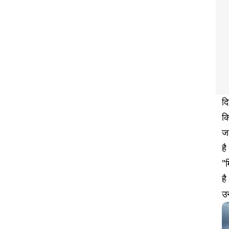
द
कि
ज
ह
"म
है
उन