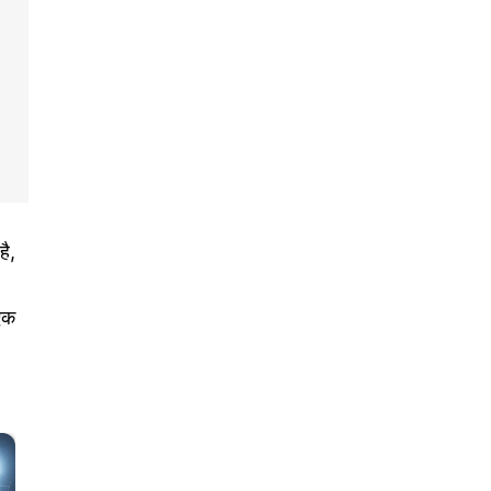
है,
एक