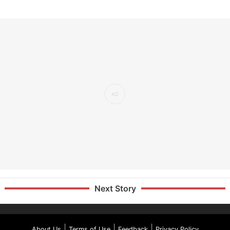
Next Story
|
|
|
About Us
Terms of Use
Feedback
Privacy Policy