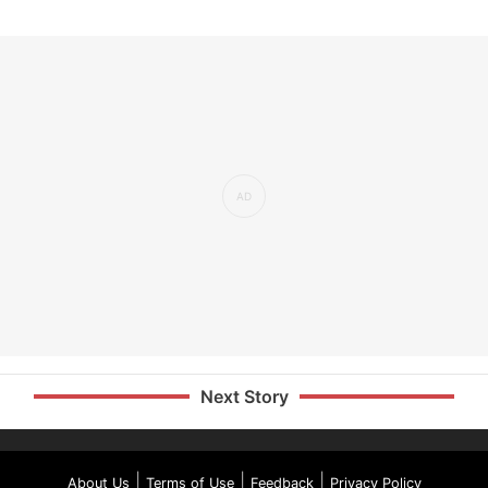
Next Story
|
|
|
About Us
Terms of Use
Feedback
Privacy Policy