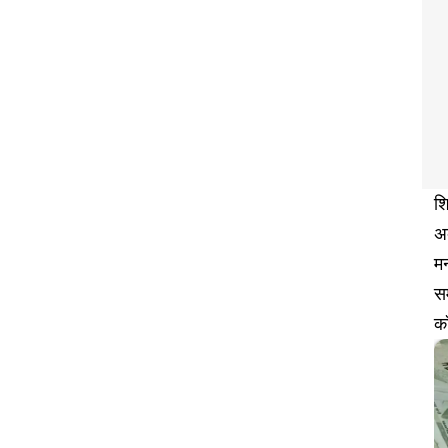
शि
अक
मन
सम
क