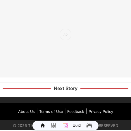
Next Story
|
|
|
About Us
Terms of Use
Feedback
Privacy Policy
©
2026
TIMES INTERNET LIMITED. ALL RIGHTS RESERVED