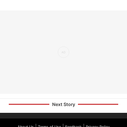
Next Story
|
|
|
About Us
Terms of Use
Feedback
Privacy Policy