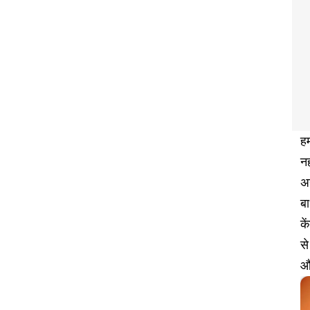
हम
नह
अन
ब
के
से
और