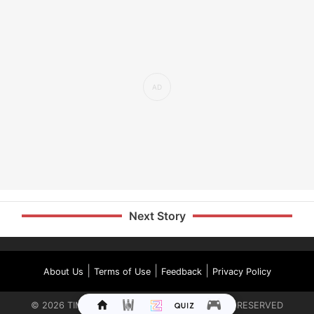
Next Story
|
|
|
About Us
Terms of Use
Feedback
Privacy Policy
©
2026
TIMES INTERNET LIMITED. ALL RIGHTS RESERVED