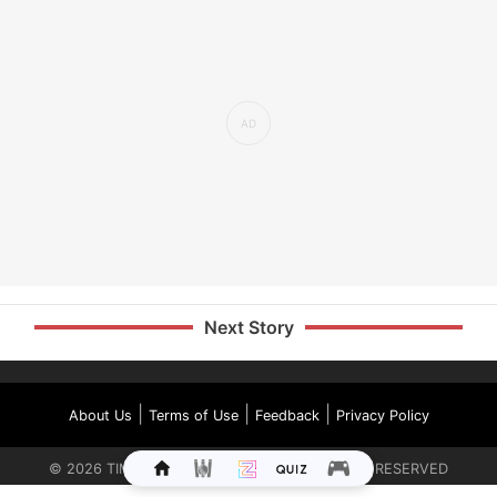
Next Story
|
|
|
About Us
Terms of Use
Feedback
Privacy Policy
©
2026
TIMES INTERNET LIMITED. ALL RIGHTS RESERVED