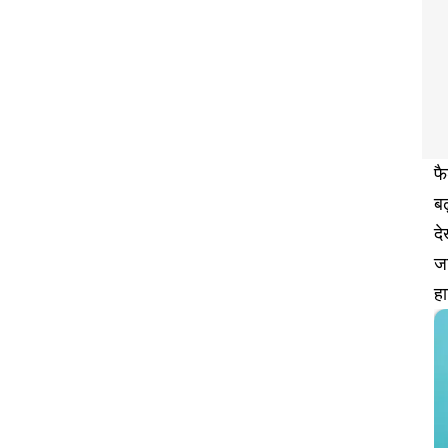
फै
ब
दे
जा
ह