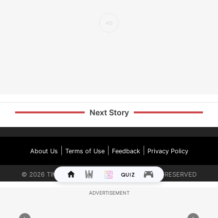
Next Story
|
|
|
About Us
Terms of Use
Feedback
Privacy Policy
©
2026
TIMES INTERNET LIMITED. ALL RIGHTS RESERVED