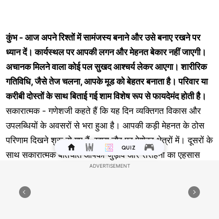
कुंभ - आज अपने रिश्तों में सामंजस्य बनाने और उसे बनाए रखने पर
ध्यान दें। कार्यस्थल पर आपकी लगन और मेहनत बेकार नहीं जाएगी।
अचानक मिलने वाला कोई पल सुखद आश्चर्य लेकर आएगा। शारीरिक
गतिविधि, जैसे तेज चलना, आपके मूड को बेहतर बनाता है। परिवार या
करीबी दोस्तों के साथ बिताई गई शाम विशेष रूप से फायदेमंद होती है।
सकारात्मक - गणेशजी कहते हैं कि यह दिन व्यक्तिगत विकास और
उपलब्धियों के अवसरों से भरा हुआ है। आपकी कड़ी मेहनत के ठोस
परिणाम दिखने शुरू हो गए हैं, खास तौर पर पेशेवर क्षेत्रों में। दूसरों के
साथ सकारात्मक बातचीत आपको जुड़ाव और सराहना का एहसास
कराती है। कोई नया शौक या रुचि आपकी कल्पना को आकर्षित करती
है। जैसे-जैसे दिन खत्म होता है, अपनी सफलताओं पर विचार करें
और कल के लिए योजना बनाएँ।
नेगेटिव - आज आपको अटका हुआ या स्थिर महसूस हो सकता है।