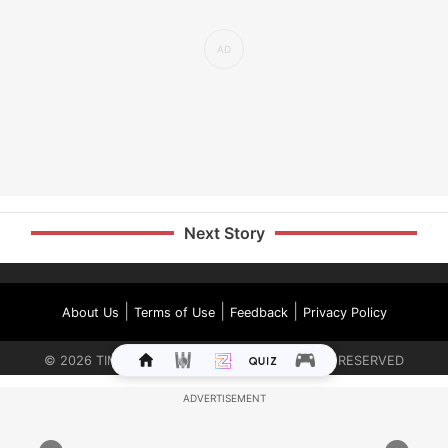
Next Story
|
|
|
About Us
Terms of Use
Feedback
Privacy Policy
©
2026
TIMES INTERNET LIMITED. ALL RIGHTS RESERVED