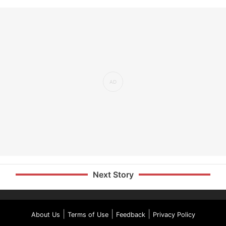
Next Story
|
|
|
About Us
Terms of Use
Feedback
Privacy Policy