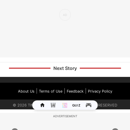
Next Story
|
|
|
About Us
Terms of Use
Feedback
Privacy Policy
©
2026
TIMES INTERNET LIMITED. ALL RIGHTS RESERVED