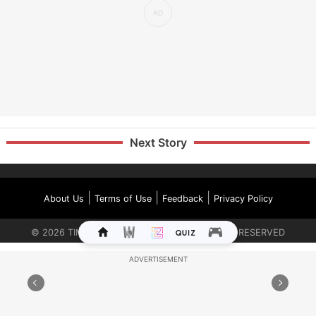
Next Story
|
|
|
About Us
Terms of Use
Feedback
Privacy Policy
©
2026
TIMES INTERNET LIMITED. ALL RIGHTS RESERVED