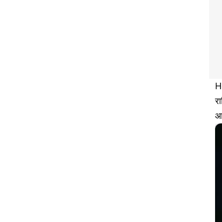
H
र
आइ