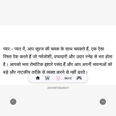
प्यार - प्यार में, आप सूरज की चमक के साथ चमकते हैं, एक ऐसा
रिश्ता पेश करते हैं जो गर्मजोशी, वफादारी और उदार स्नेह से भरा होता
है। आपको भव्य रोमांटिक इशारे पसंद हैं और आप अपनी भावनाओं को
बड़े और नाटकीय तरीके से व्यक्त करने से नहीं डरते।
व्यवसाय - जटिल परिस्थितियों को समझने और सतह के नीचे खुदाई
करने की आपकी क्षमता जांच या शोध-आधारित क्षेत्रों में सफलता की
ओर ले जा सकती है। आपकी लचीलापन यह सुनिश्चित करता है कि
चाहे कितनी भी चुनौती क्यों न हो, आप राख से पहले से कहीं अधिक