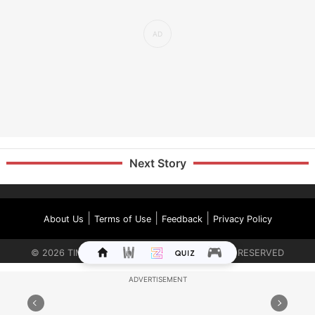
Next Story
|
|
|
About Us
Terms of Use
Feedback
Privacy Policy
©
2026
TIMES INTERNET LIMITED. ALL RIGHTS RESERVED