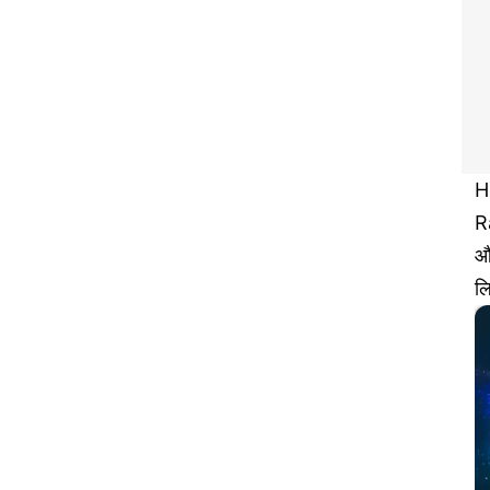
H
R
औ
ल