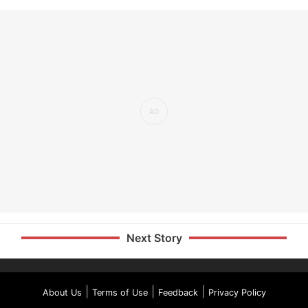
Next Story
|
|
|
About Us
Terms of Use
Feedback
Privacy Policy