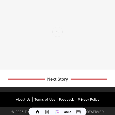
Next Story
|
|
|
About Us
Terms of Use
Feedback
Privacy Policy
©
2026
TIMES INTERNET LIMITED. ALL RIGHTS RESERVED