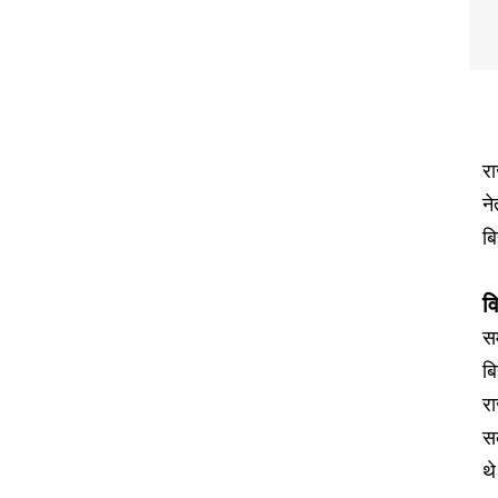
रा
ने
बि
व
सम
बि
र
सक
थे