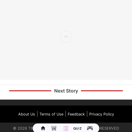
Next Story
|
|
|
About Us
Terms of Use
Feedback
Privacy Policy
©
2026
TIMES INTERNET LIMITED. ALL RIGHTS RESERVED