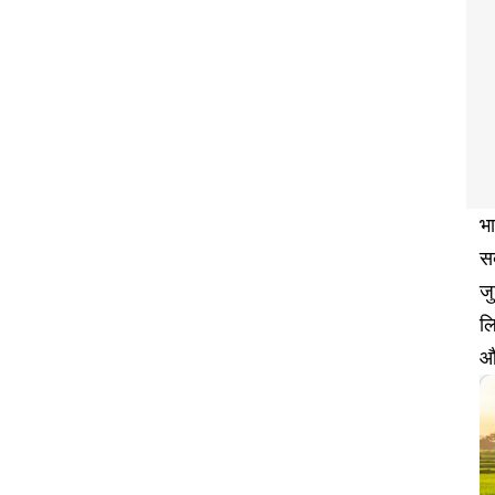
भा
सब
जु
लि
औ