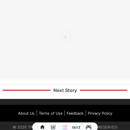
Next Story
|
|
|
About Us
Terms of Use
Feedback
Privacy Policy
©
2026
TIMES INTERNET LIMITED. ALL RIGHTS RESERVED