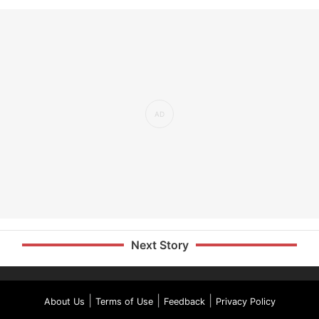
Next Story
|
|
|
About Us
Terms of Use
Feedback
Privacy Policy